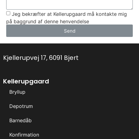
Jeg bekræfter at Kellerupgaard må kontakte mig
på baggrund af denne henvendelse
Send
Kjellerupvej 17, 6091 Bjert
Hjemmeside leveret af websire.dk
Kellerupgaard
Bryllup
Depotrum
Barnedåb
Konfirmation